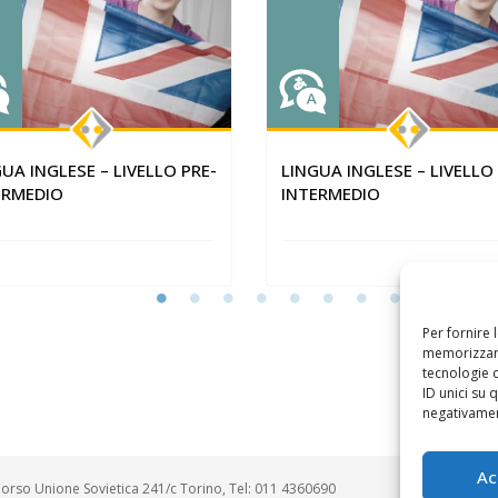
EN
LING-EN
UA INGLESE – LIVELLO PRE-
LINGUA INGLESE – LIVELLO
ERMEDIO
INTERMEDIO
Per fornire 
memorizzare
tecnologie 
ID unici su 
negativament
Ac
orso Unione Sovietica 241/c Torino, Tel: 011 4360690