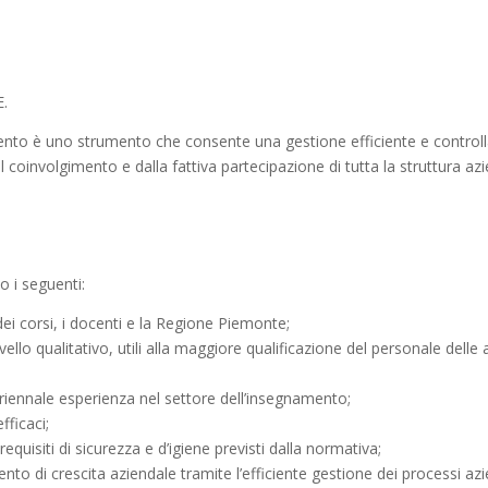
E.
ento è uno strumento che consente una gestione efficiente e controllat
al coinvolgimento e dalla fattiva partecipazione di tutta la struttura a
o i seguenti:
 dei corsi, i docenti e la Regione Piemonte;
ivello qualitativo, utili alla maggiore qualificazione del personale dell
luriennale esperienza nel settore dell’insegnamento;
fficaci;
equisiti di sicurezza e d’igiene previsti dalla normativa;
nto di crescita aziendale tramite l’efficiente gestione dei processi azi