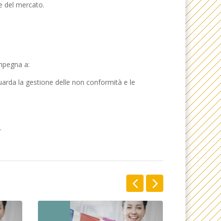
ze del mercato.
impegna a:
iguarda la gestione delle non conformità e le
.