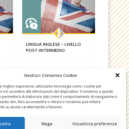
LING-EN
LING-EN
LINGUA INGLESE – LIVELLO
LINGUA IN
POST-INTERMEDIO
AVANZAT
Gestisci Consenso Cookie
le migliori esperienze, utilizziamo tecnologie come i cookie per
 e/o accedere alle informazioni del dispositivo. Il consenso a queste
ci permetterà di elaborare dati come il comportamento di navigazione o
questo sito. Non acconsentire o ritirare il consenso può influire
e su alcune caratteristiche e funzioni.
cetta
Nega
Visualizza preferenze
Cookie Policy (UE)
Dichiarazione sulla Privacy (UE)